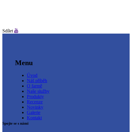
Sdílet
Menu
Úvod
Náš příběh
O farmě
Naše služby
Produkty
Recenze
Novinky
Galerie
Kontakt
Spojte se s námi