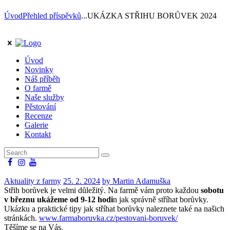
Úvod
Přehled příspěvků
...
UKÁZKA STŘIHU BORŮVEK 2024
Úvod
Novinky
Náš příběh
O farmě
Naše služby
Pěstování
Recenze
Galerie
Kontakt
Aktuality z farmy
25. 2. 2024
by Martin Adamuška
Střih borůvek je velmi důležitý. Na farmě vám proto každou
sobotu
v březnu ukážeme od 9-12 hodi
n jak správně stříhat borůvky.
Ukázku a praktické tipy jak stříhat borůvky naleznete také na našich
stránkách.
www.farmaboruvka.cz/pestovani-boruvek/
Těšíme se na Vás.