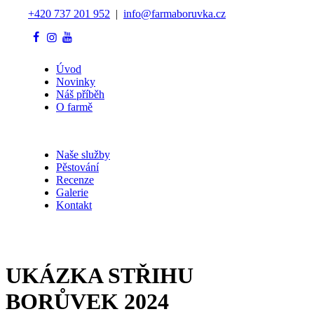
+420 737 201 952
|
info@farmaboruvka.cz
Úvod
Novinky
Náš příběh
O farmě
Naše služby
Pěstování
Recenze
Galerie
Kontakt
UKÁZKA STŘIHU
BORŮVEK 2024