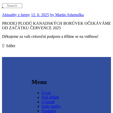
Aktuality z farmy
12. 6. 2025
by Martin Adamuška
PRODEJ PLODŮ KANADSKÝCH BORŮVEK OČEKÁVÁME
OD ZAČÁTKU ČERVENCE 2025
Děkujeme za vaši celoroční podporu a těšíme se na viděnou!
Sdílet
Menu
Úvod
Náš příběh
O farmě
Naše služby
Produkty