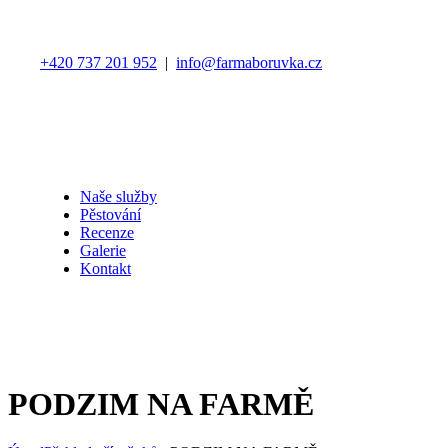
+420 737 201 952
|
info@farmaboruvka.cz
Naše služby
Pěstování
Recenze
Galerie
Kontakt
PODZIM NA FARMĚ