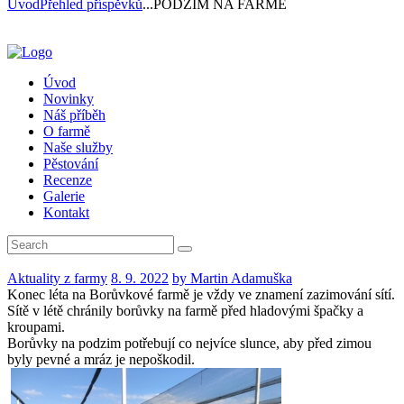
Úvod
Přehled příspěvků
...
PODZIM NA FARMĚ
Úvod
Novinky
Náš příběh
O farmě
Naše služby
Pěstování
Recenze
Galerie
Kontakt
Aktuality z farmy
8. 9. 2022
by Martin Adamuška
Konec léta na Borůvkové farmě je vždy ve znamení zazimování sítí.
Sítě v létě chránily borůvky na farmě před hladovými špačky a
kroupami.
Borůvky na podzim potřebují co nejvíce slunce, aby před zimou
byly pevné a mráz je nepoškodil.